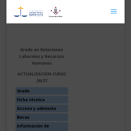
Grado en Relaciones
Laborales y Recursos
Humanos
ACTUALIZACIÓN CURSO
26/27
Grado
Ficha técnica
Acceso y admisión
Becas
Información de