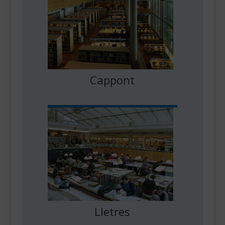
Cappont
Lletres