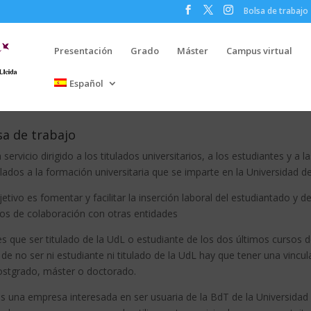
Bolsa de trabajo
Presentación
Grado
Máster
Campus virtual
Español
sa de trabajo
 servicio dirigido a los titulados universitarios, a los estudiantes y 
lados a la formación universitaria que se imparte en la Universidad de
jetivo es fomentar y facilitar la inserción laboral del estudiantado y 
os de colaboración con otras entidades
s que ser titulado de la UdL o estudiante de los dos últimos cursos de
de no ser ni estudiante ni titulado de la UdL hay que tener una vincula
ostgrado, máster o doctorado.
is una empresa interesada en ser usuaria de la BdT de la Universidad