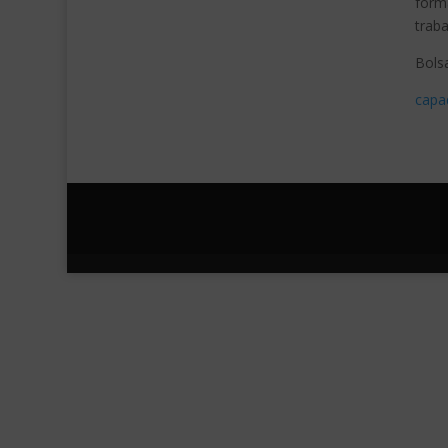
forma
traba
Bols
capa