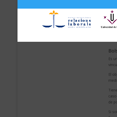
Bol
Es un
vincu
El ob
medi
Tiene
caso 
de p
Si so