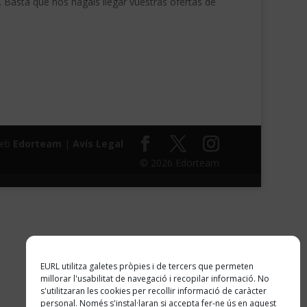
 Basta que nos hagáis llegar vuestras ofertas de
web
Edorteam
|
Avís Legal
© 2026 Edorteam
EURL utilitza galetes pròpies i de tercers que permeten
millorar l'usabilitat de navegació i recopilar informació. No
s'utilitzaran les cookies per recollir informació de caràcter
personal. Només s'instal·laran si accepta fer-ne ús en aquest