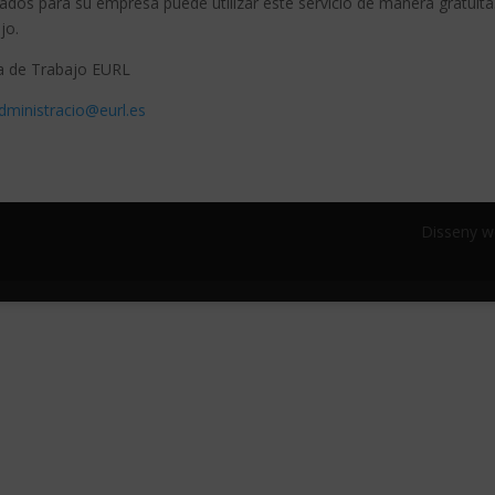
dos para su empresa puede utilizar este servicio de manera gratuita.
jo.
a de Trabajo EURL
dministracio@eurl.es
Disseny 