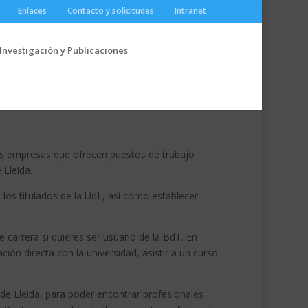
Enlaces
Contacto y solicitudes
Intranet
Investigación y Publicaciones
a las empresas que ofrecen puestos de trabajo
 Lleida.
de los titulados de la UdL, así como establecer
 carrera si quieres ser usuario de la BdT. En
ción directa con la universidad, asistir a un curso
 de Lleida, para poder encontrar profesionales