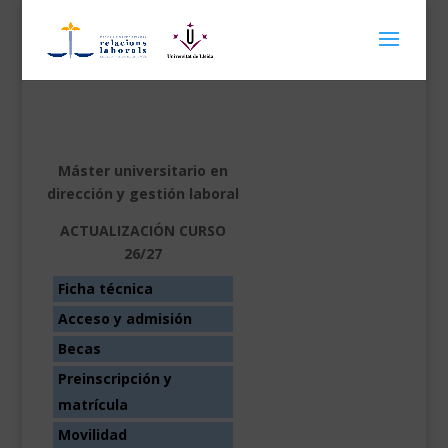
Máster universitario en
dirección y gestión laboral
ACTUALIZACIÓN CURSO
26/27
Ficha técnica
Acceso y admisión
Becas
Preinscripción y
matrícula
Movilidad