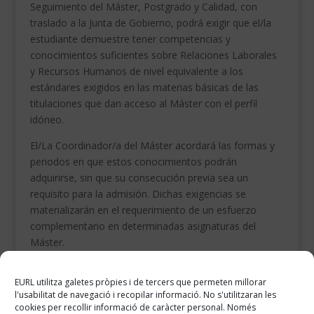
Seguimiento del Máster, Postgrado y Calidad, con
traslado a la Junta de Gobierno, podrá exigir que el/la
estudiante demuestre tener competencias y
conocimientos suficientes sobre Relaciones Laborales
y Recursos Humanos de nivel equivalente a los
estándares exigidos en las materias básicas de las
titulaciones que dan acceso al Máster con el perfil
idóneo.
El/La Coordinador/a del Máster acordará las formas y
periodos en que estos conocimientos podrán
adquirirse, sin que su consecución previa sea un
requisito para la admisión. Dichas exigencias se
materializarán en el requerimiento de un esfuerzo
complementario en determinadas asignaturas del
Máster.
Para la realización de los complementos formativos se
EURL utilitza galetes pròpies i de tercers que permeten millorar
tendrán en cuenta las asignaturas y horarios que se
l'usabilitat de navegació i recopilar informació. No s'utilitzaran les
imparte en la EURL en el Grado en Relaciones
cookies per recollir informació de caràcter personal. Només