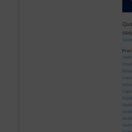
Qua
SGIQ
Siste
Proc
Defin
Dise
Revi
Cance
Selec
Capt
Estab
Gesti
Gesti
Gest
Defin
Defin