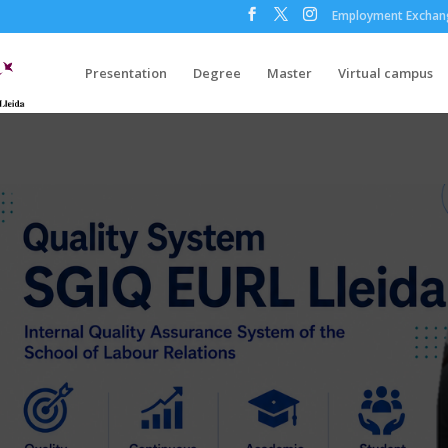
Employment Exchan
Presentation
Degree
Master
Virtual campus