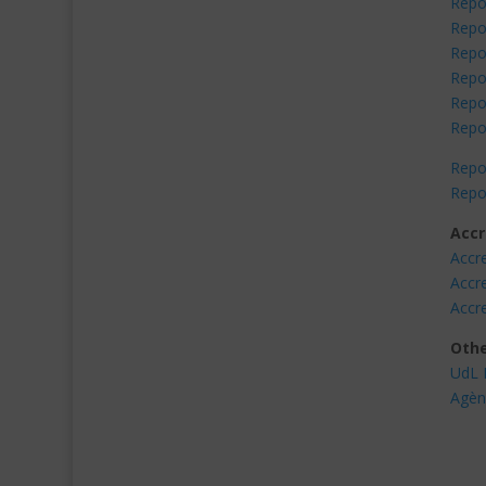
Repo
Repo
Repo
Repo
Repo
Repo
Repo
Repo
Accr
Accre
Accre
Accre
Othe
UdL 
Agènc