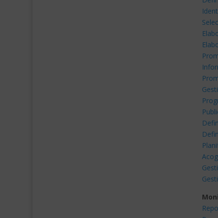
Ident
Selec
Elabo
Elabo
Prom
Info
Promo
Gesti
Prog
Publi
Defin
Defin
Plani
Acoge
Gesti
Gesti
Moni
Repo