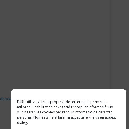
ndbook
EURL utilitza galetes pròpies i de tercers que permeten
millorar l'usabilitat de navegació i recopilar informació. No
s'utilitzaran les cookies per recollir informació de caràcter
personal. Només s'instal·laran si accepta fer-ne ús en aquest
diàleg.