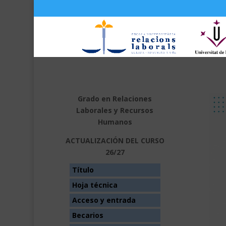
Grado en Relaciones
Laborales y Recursos
Humanos
ACTUALIZACIÓN DEL CURSO
26/27
Título
Hoja técnica
Acceso y entrada
Becarios