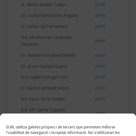
Sr. Alexis Guallar Tasies
perfil
Dr. Gorka Bartolome Anguita
perfil
Sr. Carlos Gil Fernandez
perfil
Sra. Montserrat Cerqueda
perfil
Serrando
Dr. Ramon Borjabad Bellido
perfil
Dr. Jesus Gasque Lopez
perfil
Dra. Isabel Garriga Cots
perfil
Sr. Nacho Vendrell Ariste
perfil
Sra. Neus Pons Gisbert
perfil
Sra. Mª Carme Zapater
perfil
Samplón
EURL utilitza galetes pròpies i de tercers que permeten millorar
l'usabilitat de navegació i recopilar informació. No s'utilitzaran les