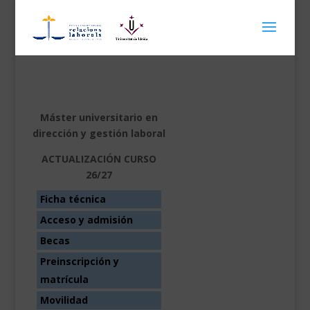
Máster universitario en
dirección y gestión laboral
ACTUALIZACIÓN CURSO
26/27
Ficha técnica
Acceso y admisión
Becas
Preinscripción y
matrícula
Movilidad