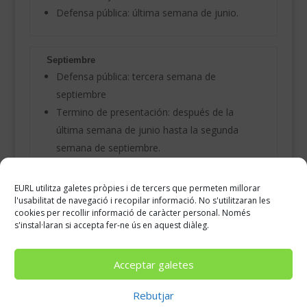
Defensa pública: última semana de junio.
Septiembre
Defensa pública: tercera semana de
septiembre
Termino de presentación: después de la
última semana de junio hasta la segunda
semana de septiembre.
En ambos casos, Teniendo en cuenta que el/la
EURL utilitza galetes pròpies i de tercers que permeten millorar
l'usabilitat de navegació i recopilar informació. No s'utilitzaran les
tutor/a tendrá que haber dado el beneplácito a
cookies per recollir informació de caràcter personal. Només
Secretaria Académica
s'instal·laran si accepta fer-ne ús en aquest diàleg.
Acceptar galetes
Rebutjar