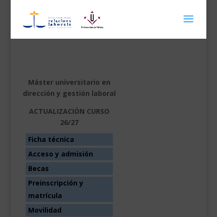
Máster universitario en
dirección y gestión laboral
ACTUALIZACIÓN CURSO
26/27
Ficha técnica
Acceso y admisión
Becas
Preinscripción y
matrícula
Movilidad