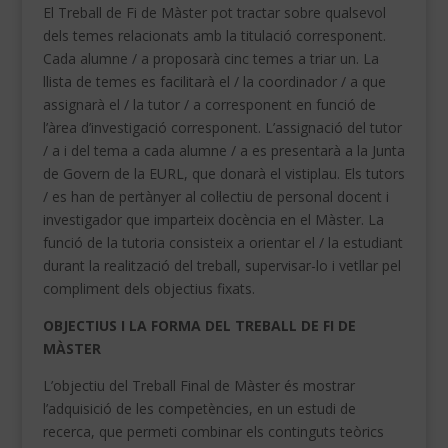
El Treball de Fi de Màster pot tractar sobre qualsevol
dels temes relacionats amb la titulació corresponent.
Cada alumne / a proposarà cinc temes a triar un.
La
llista de temes es facilitarà el / la coordinador / a que
assignarà el / la tutor / a corresponent en funció de
l’àrea d’investigació corresponent.
L’assignació del tutor
/ a i del tema a cada alumne / a es presentarà a la Junta
de Govern de la EURL,
que donarà el vistiplau.
Els tutors
/ es han de pertànyer al col·lectiu de personal docent i
investigador que imparteix docència en el Màster.
La
funció de la tutoria consisteix a orientar el / la estudiant
durant la realització del treball, supervisar-lo i vetllar pel
compliment dels objectius fixats.
OBJECTIUS I LA FORMA DEL TREBALL DE FI DE
MÀSTER
L’objectiu del Treball Final de Màster és mostrar
l’adquisició de les competències, en un estudi de
recerca, que permeti combinar els continguts teòrics