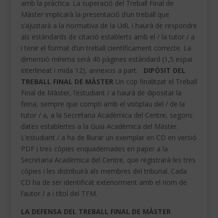
amb la pràctica.
La superació del Treball Final de
Màster implicarà la presentació d’un treball que
s’ajustarà a la normativa de la UdL i haurà de respondre
als estàndards de citació establerts amb el / la tutor / a
i tenir el format d’un treball científicament correcte.
La
dimensió mínima serà 40 pàgines estàndard (1,5 espai
interlineat i mida 12), annexos a part.
DIPÒSIT DEL
TREBALL FINAL DE MÀSTER
Un cop finalitzat el Treball
Final de Màster, l’estudiant / a haurà de dipositar la
feina, sempre que compti amb el vistiplau del / de la
tutor / a, a la Secretaria Acadèmica del Centre, segons
dates establertes a la Guia Acadèmica del Màster.
L’estudiant / a ha de lliurar un exemplar en CD en versió
PDF i tres còpies enquadernades en paper a la
Secretaria Acadèmica del Centre, que registrarà les tres
còpies i les distribuirà als membres del tribunal.
Cada
CD ha de ser identificat exteriorment amb el nom de
l’autor / a i títol del TFM.
LA DEFENSA DEL TREBALL FINAL DE MÀSTER