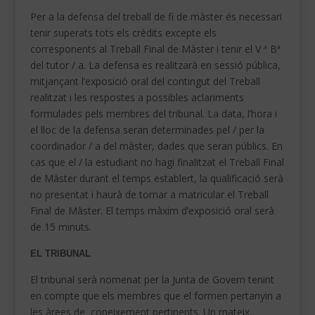
Per a la defensa del treball de fi de màster és necessari
tenir superats tots els crèdits excepte els
corresponents al Treball Final de Màster i tenir el V ª Bª
del tutor / a.
La defensa es realitzarà en sessió pública,
mitjançant l’exposició oral del contingut del Treball
realitzat i les respostes a possibles aclariments
formulades pels membres del tribunal.
La data, l’hora i
el lloc de la defensa seran determinades pel / per la
coordinador / a del màster, dades que seran públics.
En
cas que el / la estudiant no hagi finalitzat el Treball Final
de Màster durant el temps establert, la qualificació serà
no presentat i haurà de tornar a matricular el Treball
Final de Màster.
El temps màxim d’exposició oral serà
de 15 minuts.
EL TRIBUNAL
El tribunal serà nomenat per la Junta de Govern tenint
en compte que els membres que el formen pertanyin a
les àrees de coneixement pertinents.
Un mateix