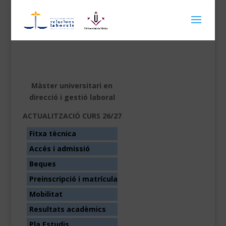
Màster universitari en
direcció i gestió laboral
ACTUALITZACIÓ CURS 26/27
Fitxa tècnica
Accés i admissió
Beques
Preinscripció i matrícula
Mobilitat
Resultats acadèmics
Pla Estudis