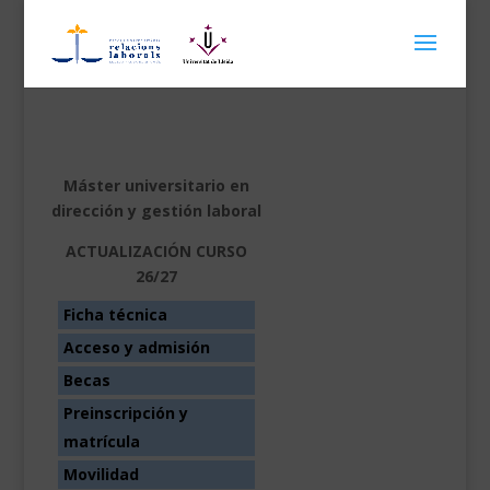
Máster universitario en
dirección y gestión laboral
ACTUALIZACIÓN CURSO
26/27
Ficha técnica
Acceso y admisión
Becas
Preinscripción y
matrícula
Movilidad