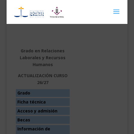
Grado en Relaciones
Laborales y Recursos
Humanos
ACTUALIZACIÓN CURSO
26/27
Grado
Ficha técnica
Acceso y admisión
Becas
Información de