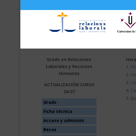
Grado en Relaciones
Hora
Laborales y Recursos
Ho
Humanos
Ho
Ca
ACTUALIZACIÓN CURSO
Ca
26/27
Ex
Grado
Ficha técnica
Acceso y admisión
Becas