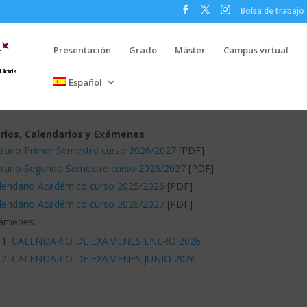
Bolsa de trabajo
Presentación
Grado
Máster
Campus virtual
Español
rios, Calendarios y Exámenes
rario Primer Semestre curso 2026/2027
[PDF]
rario Segundo Semestre curso 2026/2027
[PDF]
lendario Académico curso 2025/2026
[PDF]
lendario Académico curso 2026/2027
[PDF]
ámenes:
CALENDARIO DE EXÁMENES ENERO 2026
CALENDARIO DE EXÁMENES JUNIO 2026