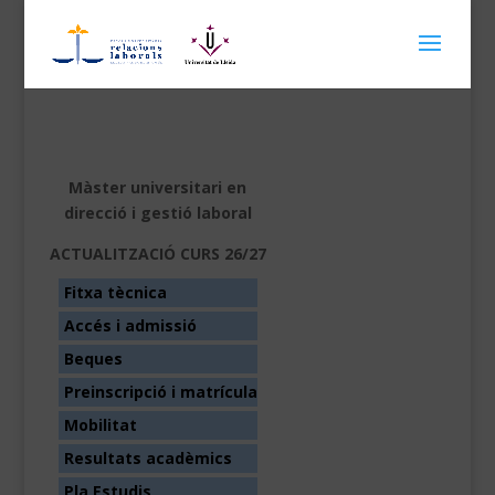
Màster universitari en
direcció i gestió laboral
ACTUALITZACIÓ CURS 26/27
Fitxa tècnica
Accés i admissió
Beques
Preinscripció i matrícula
Mobilitat
Resultats acadèmics
Pla Estudis