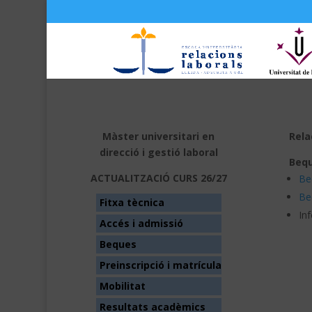
Màster universitari en
Rela
direcció i gestió laboral
Beq
ACTUALITZACIÓ CURS 26/27
Be
Be
Fitxa tècnica
In
Accés i admissió
Beques
Preinscripció i matrícula
Mobilitat
Resultats acadèmics