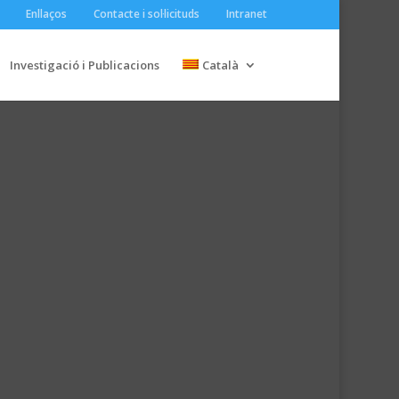
Enllaços
Contacte i sol·licituds
Intranet
Investigació i Publicacions
Català