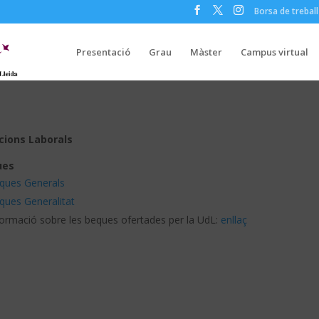
Borsa de treball
Presentació
Grau
Màster
Campus virtual
cions Laborals
ues
ques Generals
ques Generalitat
formació sobre les beques ofertades per la UdL:
enllaç